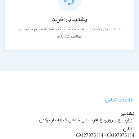
پشتیبانی خرید
ما تا رسیدن محصول به دست شما ، کنار شما هستیم ، تضمین
اصالات کالا با ما
اطلاعات تماس
نـشـانـی
تهران - خ پیروزی خ افراسیابی شمالی ک اله یار ترکمن
تـلـفـن
09127975114
-
09197975114