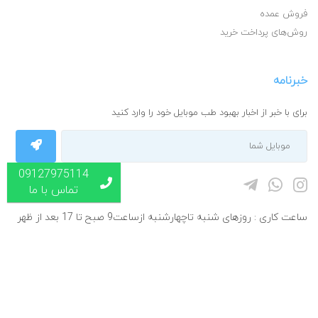
فروش عمده
روش‌های پرداخت خرید
خبرنامه
برای با خبر از اخبار بهبود طب موبایل خود را وارد کنید
09127975114
تماس با ما
ساعت کاری : روزهای شنبه تاچهارشنبه ازساعت9 صبح تا 17 بعد از ظهر
پنجشنبه ها از9 صبح تا 1 بعد از ظهر
© طراحی و توسعه بلندشو- کلیه حقوق مادی و معنوی این وب سایت متعلق