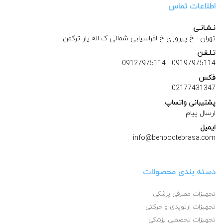
اطلاعات تماس
نـشـانـی
تهران - خ پیروزی خ افراسیابی شمالی ک اله یار ترکمن
تـلـفـن
09127975114
-
09197975114
فکس
02177431347
پشتیبانی واتساپ
ارسال پیام
ایمیل
info@behbodtebrasa.com
دسته بندی محصولات
تجهیزات مصرفی پزشکی
تجهیزات ارتوپدی و حرکتی
تجهیزات تخصصی پزشکی