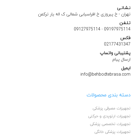
نـشـانـی
تهران - خ پیروزی خ افراسیابی شمالی ک اله یار ترکمن
تـلـفـن
09127975114
-
09197975114
فکس
02177431347
پشتیبانی واتساپ
ارسال پیام
ایمیل
info@behbodtebrasa.com
دسته بندی محصولات
تجهیزات مصرفی پزشکی
تجهیزات ارتوپدی و حرکتی
تجهیزات تخصصی پزشکی
تجهیزات پزشکی خانگی