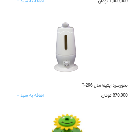
اضافه به سبد +
1,000,000
تومان
بخورسرد اپتیما مدل T-296
اضافه به سبد +
870,000
تومان