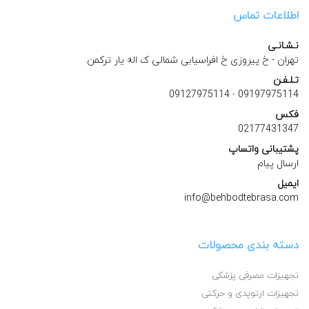
اطلاعات تماس
نـشـانـی
تهران - خ پیروزی خ افراسیابی شمالی ک اله یار ترکمن
تـلـفـن
09127975114
-
09197975114
فکس
02177431347
پشتیبانی واتساپ
ارسال پیام
ایمیل
info@behbodtebrasa.com
دسته بندی محصولات
تجهیزات مصرفی پزشکی
تجهیزات ارتوپدی و حرکتی