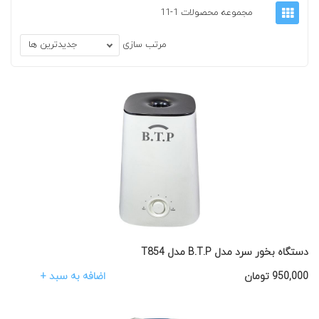
مجموعه محصولات 1-11
مرتب سازی
جدیدترین ها
دستگاه بخور سرد مدل B.T.P مدل T854
اضافه به سبد +
950,000
تومان