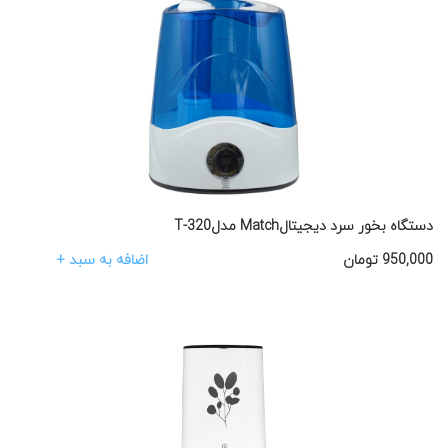
دستگاه بخور سرد دیجیتالMatch مدلT-320
اضافه به سبد +
950,000
تومان