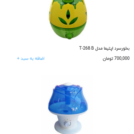
بخورسرد اپتیما مدل T-268 B
اضافه به سبد +
700,000
تومان