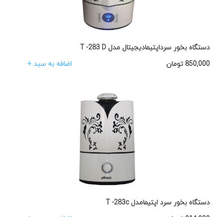
دستگاه بخور سرداپتیمادیجیتال مدل T -283 D
اضافه به سبد +
850,000
تومان
دستگاه بخور سرد اپتیمامدل T -283c