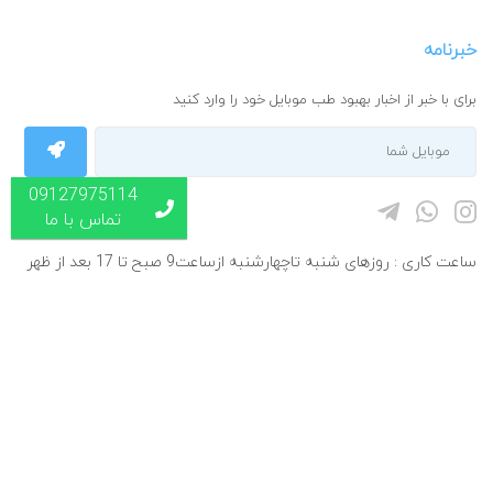
خبرنامه
برای با خبر از اخبار بهبود طب موبایل خود را وارد کنید
09127975114
تماس با ما
ساعت کاری : روزهای شنبه تاچهارشنبه ازساعت9 صبح تا 17 بعد از ظهر
پنجشنبه ها از9 صبح تا 1 بعد از ظهر
© طراحی و توسعه بلندشو- کلیه حقوق مادی و معنوی این وب سایت متعلق
به "شرکت بهبود طب رسا" می باشد