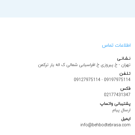
اطلاعات تماس
نـشـانـی
تهران - خ پیروزی خ افراسیابی شمالی ک اله یار ترکمن
تـلـفـن
09127975114
-
09197975114
فکس
02177431347
پشتیبانی واتساپ
ارسال پیام
ایمیل
info@behbodtebrasa.com